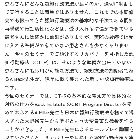
患者さんにどんな認知行動療法が良いのか、適切に判断し
て実行することは簡単ではありません。これまでの本研修
会でも扱ってきた認知行動療法の基本的な手法である認知
再構成や行動活性化などは、受け入れる準備ができている
患者さんには確かに効果がありますが、実際の診療では受
け入れる準備ができていない患者さんも少なくありませ
ん。今回のセミナーでご紹介するリカバリーを目指した認
知行動療法（CT-R）は、そのような準備が出来ていない
患者さんにも応用が可能な方法で、認知療法の創始者であ
るA Beck先生が、晩年に取り組まれた新しい認知行動療法
です。
今回のセミナーでは、CT-Rの基本的な考え方や具体的な
対応の仕方をBeck Institute のCBT Program Directorを務
めておられるA Miller先生と日本に認知行動療法を初めて導
入された大野裕先生から学ぶという大変貴重な機会を作る
ことができました。A Miller先生によるロールプレイ動画を
見ていただくと、リカバリーを目指した認知行動療法が実